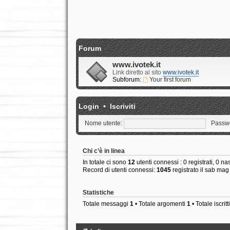
Forum
www.ivotek.it
Link diretto al sito
www.ivotek.it
Subforum:
Your first forum
Login
•
Iscriviti
Nome utente:
Passw
Chi c’è in linea
In totale ci sono
12
utenti connessi : 0 registrati, 0 nas
Record di utenti connessi:
1045
registrato il sab ma
Statistiche
Totale messaggi
1
• Totale argomenti
1
• Totale iscritt