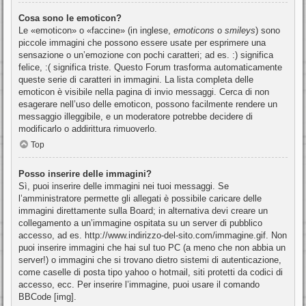
Cosa sono le emoticon?
Le «emoticon» o «faccine» (in inglese,
emoticons
o
smileys
) sono
piccole immagini che possono essere usate per esprimere una
sensazione o un’emozione con pochi caratteri; ad es. :) significa
felice, :( significa triste. Questo Forum trasforma automaticamente
queste serie di caratteri in immagini. La lista completa delle
emoticon è visibile nella pagina di invio messaggi. Cerca di non
esagerare nell’uso delle emoticon, possono facilmente rendere un
messaggio illeggibile, e un moderatore potrebbe decidere di
modificarlo o addirittura rimuoverlo.
Top
Posso inserire delle immagini?
Sì, puoi inserire delle immagini nei tuoi messaggi. Se
l’amministratore permette gli allegati è possibile caricare delle
immagini direttamente sulla Board; in alternativa devi creare un
collegamento a un’immagine ospitata su un server di pubblico
accesso, ad es. http://www.indirizzo-del-sito.com/immagine.gif. Non
puoi inserire immagini che hai sul tuo PC (a meno che non abbia un
server!) o immagini che si trovano dietro sistemi di autenticazione,
come caselle di posta tipo yahoo o hotmail, siti protetti da codici di
accesso, ecc. Per inserire l’immagine, puoi usare il comando
BBCode [img].