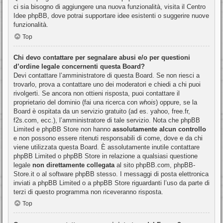
ci sia bisogno di aggiungere una nuova funzionalità, visita il
Centro
Idee phpBB
, dove potrai supportare idee esistenti o suggerire nuove
funzionalità.
Top
Chi devo contattare per segnalare abusi e/o per questioni
d’ordine legale concernenti questa Board?
Devi contattare l’amministratore di questa Board. Se non riesci a
trovarlo, prova a contattare uno dei moderatori e chiedi a chi puoi
rivolgerti. Se ancora non ottieni risposta, puoi contattare il
proprietario del dominio (fai una ricerca con
whois
) oppure, se la
Board è ospitata da un servizio gratuito (ad es. yahoo, free.fr,
f2s.com, ecc.), l’amministratore di tale servizio. Nota che phpBB
Limited e phpBB Store non hanno
assolutamente alcun controllo
e non possono essere ritenuti responsabili di come, dove e da chi
viene utilizzata questa Board. È assolutamente inutile contattare
phpBB Limited o phpBB Store in relazione a qualsiasi questione
legale
non direttamente collegata
al sito phpBB.com, phpBB-
Store.it o al software phpBB stesso. I messaggi di posta elettronica
inviati a phpBB Limited o a phpBB Store riguardanti l’uso da parte di
terzi di questo programma non riceveranno risposta.
Top