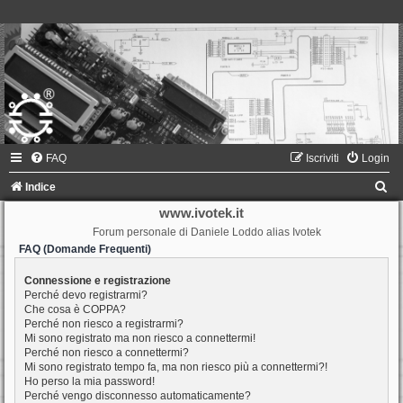
FAQ
Iscriviti
Login
C
Indice
e
www.ivotek.it
Forum personale di Daniele Loddo alias Ivotek
r
FAQ (Domande Frequenti)
c
a
Connessione e registrazione
Perché devo registrarmi?
Che cosa è COPPA?
Perché non riesco a registrarmi?
Mi sono registrato ma non riesco a connettermi!
Perché non riesco a connettermi?
Mi sono registrato tempo fa, ma non riesco più a connettermi?!
Ho perso la mia password!
Perché vengo disconnesso automaticamente?