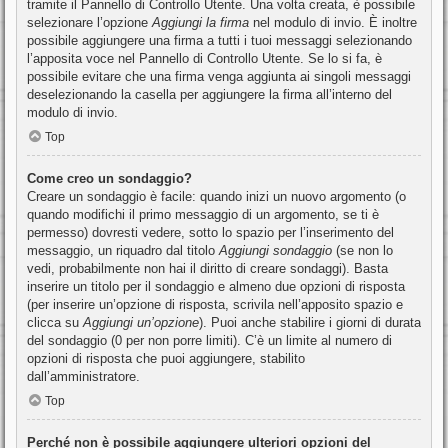
tramite il Pannello di Controllo Utente. Una volta creata, è possibile
selezionare l’opzione
Aggiungi la firma
nel modulo di invio. È inoltre
possibile aggiungere una firma a tutti i tuoi messaggi selezionando
l’apposita voce nel Pannello di Controllo Utente. Se lo si fa, è
possibile evitare che una firma venga aggiunta ai singoli messaggi
deselezionando la casella per aggiungere la firma all’interno del
modulo di invio.
Top
Come creo un sondaggio?
Creare un sondaggio è facile: quando inizi un nuovo argomento (o
quando modifichi il primo messaggio di un argomento, se ti è
permesso) dovresti vedere, sotto lo spazio per l’inserimento del
messaggio, un riquadro dal titolo
Aggiungi sondaggio
(se non lo
vedi, probabilmente non hai il diritto di creare sondaggi). Basta
inserire un titolo per il sondaggio e almeno due opzioni di risposta
(per inserire un’opzione di risposta, scrivila nell’apposito spazio e
clicca su
Aggiungi un’opzione
). Puoi anche stabilire i giorni di durata
del sondaggio (0 per non porre limiti). C’è un limite al numero di
opzioni di risposta che puoi aggiungere, stabilito
dall’amministratore.
Top
Perché non è possibile aggiungere ulteriori opzioni del