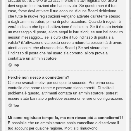
cliccato su
Ho meno di 13 anni
mentre ti stavi registrando, allora
devi seguire le istruzioni che hai ricevuto. Se questo non è il tuo
caso, forse devi attivare il tuo account. Alcune Board richiedono
che tutte le nuove registrazioni vengano attivate dall’utente stesso
o dagli amministratori, prima di poter accedere. Quando ti registri ti
verrà indicato che tipo di attivazione è richiesta. Se ti è stato inviato
un messaggio di posta, allora segui le istruzioni; se non hai ricevuto
nessun messaggio... sei sicuro che il tuo indirizzo di posta sia
valido? (L’attivazione via posta serve a ridurre la possibilità di avere
utenti anonimi che abusano della Board.) Se sei sicuro che
l’indirizzo di posta che hai usato sia corretto, allora prova a
contattare un amministratore.
Top
Perché non riesco a connettermi?
Ci sono svariati motivi per cui questo succede. Per prima cosa
controlla che nome utente e password siano corretti. Di solito il
problema è questo, altrimenti contatta un amministratore: potresti
essere stato bannato o potrebbe esserci un errore di configurazione.
Top
Mi sono registrato tempo fa, ma non riesco più a connettermi?!
È possibile che un amministratore abbia cancellato o disattivato il
tuo account per qualche ragione. Molti siti rimuovono