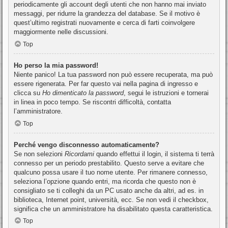
periodicamente gli account degli utenti che non hanno mai inviato
messaggi, per ridurre la grandezza del database. Se il motivo è
quest’ultimo registrati nuovamente e cerca di farti coinvolgere
maggiormente nelle discussioni.
Top
Ho perso la mia password!
Niente panico! La tua password non può essere recuperata, ma può
essere rigenerata. Per far questo vai nella pagina di ingresso e
clicca su
Ho dimenticato la password
, segui le istruzioni e tornerai
in linea in poco tempo. Se riscontri difficoltà, contatta
l’amministratore.
Top
Perché vengo disconnesso automaticamente?
Se non selezioni
Ricordami
quando effettui il login, il sistema ti terrà
connesso per un periodo prestabilito. Questo serve a evitare che
qualcuno possa usare il tuo nome utente. Per rimanere connesso,
seleziona l’opzione quando entri, ma ricorda che questo non è
consigliato se ti colleghi da un PC usato anche da altri, ad es. in
biblioteca, Internet point, università, ecc. Se non vedi il checkbox,
significa che un amministratore ha disabilitato questa caratteristica.
Top