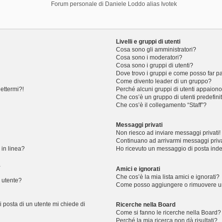
Forum personale di Daniele Loddo alias Ivotek
Livelli e gruppi di utenti
Cosa sono gli amministratori?
Cosa sono i moderatori?
Cosa sono i gruppi di utenti?
Dove trovo i gruppi e come posso far pa
Come divento leader di un gruppo?
ettermi?!
Perché alcuni gruppi di utenti appaiono i
Che cos’è un gruppo di utenti predefini
Che cos’è il collegamento “Staff”?
Messaggi privati
Non riesco ad inviare messaggi privati!
Continuano ad arrivarmi messaggi privat
 in linea?
Ho ricevuto un messaggio di posta ind
a
Amici e ignorati
Che cos’è la mia lista amici e ignorati?
 utente?
Come posso aggiungere o rimuovere un u
i posta di un utente mi chiede di
Ricerche nella Board
Come si fanno le ricerche nella Board?
Perché la mia ricerca non dà risultati?