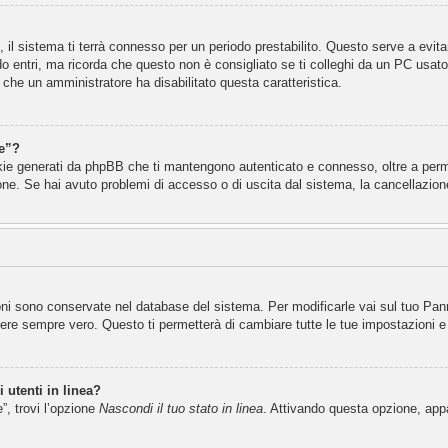
n, il sistema ti terrà connesso per un periodo prestabilito. Questo serve a evi
entri, ma ricorda che questo non è consigliato se ti colleghi da un PC usato an
 che un amministratore ha disabilitato questa caratteristica.
e”?
okie generati da phpBB che ti mantengono autenticato e connesso, oltre a perme
ione. Se hai avuto problemi di accesso o di uscita dal sistema, la cancellazione
ioni sono conservate nel database del sistema. Per modificarle vai sul tuo Pan
e sempre vero. Questo ti permetterà di cambiare tutte le tue impostazioni e 
 utenti in linea?
”, trovi l’opzione
Nascondi il tuo stato in linea
. Attivando questa opzione, appar