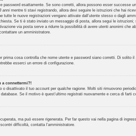
e e password esattamente. Se sono corretti, allora possono esser successe un 
3 anni
mentre ti stavi registrando, allora devi seguire le istruzioni che hai ric
e tutte le nuove registrazioni vengano attivate dall’utente stesso o dagli ammi
 richiesta. Se ti è stato inviato un messaggio di posta, allora segui le istruzio
attivazione via posta serve a ridurre la possibilità di avere utenti anonimi che 
 contattare un amministratore.
r prima cosa controlla che nome utente e password siano corretti. Di solito il
trebbe esserci un errore di configurazione.
ù a connettermi?!
 o disattivato il tuo account per qualche ragione. Molti siti rimuovono period
 database. Se il motivo è quest’ultimo registrati nuovamente e cerca di farti 
uperata, ma può essere rigenerata. Per far questo vai nella pagina di ingres
iscontri difficoltà, contatta l’amministratore.