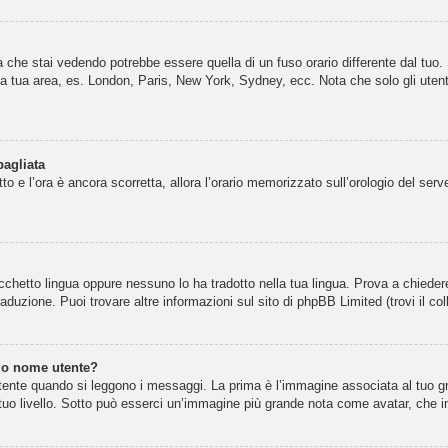
 che stai vedendo potrebbe essere quella di un fuso orario differente dal tuo.
on la tua area, es. London, Paris, New York, Sydney, ecc. Nota che solo gli utent
bagliata
tto e l’ora è ancora scorretta, allora l’orario memorizzato sull’orologio del se
cchetto lingua oppure nessuno lo ha tradotto nella tua lingua. Prova a chiedere 
aduzione. Puoi trovare altre informazioni sul sito di phpBB Limited (trovi il c
io nome utente?
nte quando si leggono i messaggi. La prima è l’immagine associata al tuo gra
il tuo livello. Sotto può esserci un’immagine più grande nota come avatar, che i