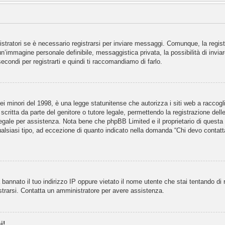
stratori se è necessario registrarsi per inviare messaggi. Comunque, la regist
i un’immagine personale definibile, messaggistica privata, la possibilità di inv
secondi per registrarti e quindi ti raccomandiamo di farlo.
minori del 1998, è una legge statunitense che autorizza i siti web a raccoglier
critta da parte del genitore o tutore legale, permettendo la registrazione delle
legale per assistenza. Nota bene che phpBB Limited e il proprietario di questa
qualsiasi tipo, ad eccezione di quanto indicato nella domanda “Chi devo contatt
bannato il tuo indirizzo IP oppure vietato il nome utente che stai tentando di r
gistrarsi. Contatta un amministratore per avere assistenza.
i!