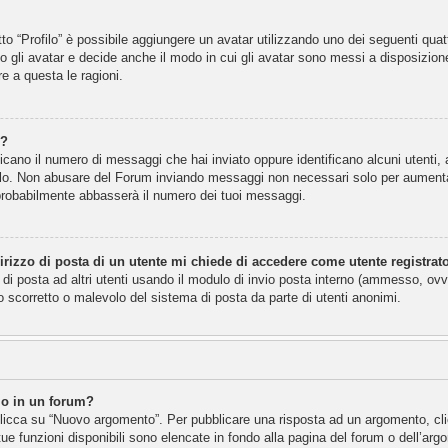
otto “Profilo” è possibile aggiungere un avatar utilizzando uno dei seguenti qu
o gli avatar e decide anche il modo in cui gli avatar sono messi a disposizione
e a questa le ragioni.
o?
dicano il numero di messaggi che hai inviato oppure identificano alcuni utenti,
ello. Non abusare del Forum inviando messaggi non necessari solo per aumentar
probabilmente abbasserà il numero dei tuoi messaggi.
rizzo di posta di un utente mi chiede di accedere come utente registrat
 di posta ad altri utenti usando il modulo di invio posta interno (ammesso, ovv
 scorretto o malevolo del sistema di posta da parte di utenti anonimi.
o in un forum?
icca su “Nuovo argomento”. Per pubblicare una risposta ad un argomento, clic
tue funzioni disponibili sono elencate in fondo alla pagina del forum o dell’arg