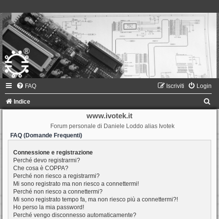
FAQ
Iscriviti
Login
C
Indice
e
www.ivotek.it
Forum personale di Daniele Loddo alias Ivotek
r
FAQ (Domande Frequenti)
c
a
Connessione e registrazione
Perché devo registrarmi?
Che cosa è COPPA?
Perché non riesco a registrarmi?
Mi sono registrato ma non riesco a connettermi!
Perché non riesco a connettermi?
Mi sono registrato tempo fa, ma non riesco più a connettermi?!
Ho perso la mia password!
Perché vengo disconnesso automaticamente?