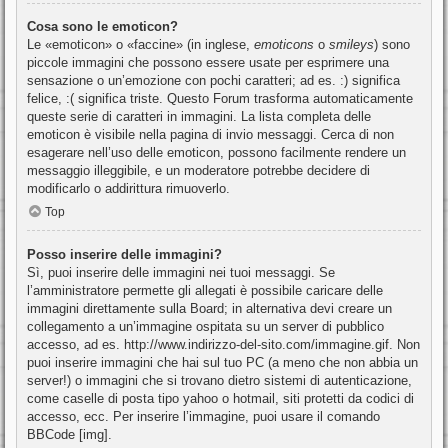
Cosa sono le emoticon?
Le «emoticon» o «faccine» (in inglese,
emoticons
o
smileys
) sono
piccole immagini che possono essere usate per esprimere una
sensazione o un’emozione con pochi caratteri; ad es. :) significa
felice, :( significa triste. Questo Forum trasforma automaticamente
queste serie di caratteri in immagini. La lista completa delle
emoticon è visibile nella pagina di invio messaggi. Cerca di non
esagerare nell’uso delle emoticon, possono facilmente rendere un
messaggio illeggibile, e un moderatore potrebbe decidere di
modificarlo o addirittura rimuoverlo.
Top
Posso inserire delle immagini?
Sì, puoi inserire delle immagini nei tuoi messaggi. Se
l’amministratore permette gli allegati è possibile caricare delle
immagini direttamente sulla Board; in alternativa devi creare un
collegamento a un’immagine ospitata su un server di pubblico
accesso, ad es. http://www.indirizzo-del-sito.com/immagine.gif. Non
puoi inserire immagini che hai sul tuo PC (a meno che non abbia un
server!) o immagini che si trovano dietro sistemi di autenticazione,
come caselle di posta tipo yahoo o hotmail, siti protetti da codici di
accesso, ecc. Per inserire l’immagine, puoi usare il comando
BBCode [img].