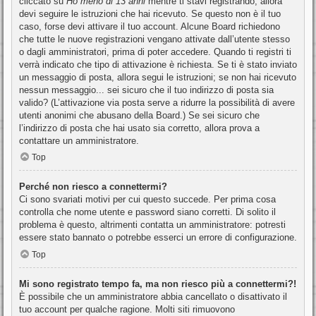
cliccato su
Ho meno di 13 anni
mentre ti stavi registrando, allora
devi seguire le istruzioni che hai ricevuto. Se questo non è il tuo
caso, forse devi attivare il tuo account. Alcune Board richiedono
che tutte le nuove registrazioni vengano attivate dall’utente stesso
o dagli amministratori, prima di poter accedere. Quando ti registri ti
verrà indicato che tipo di attivazione è richiesta. Se ti è stato inviato
un messaggio di posta, allora segui le istruzioni; se non hai ricevuto
nessun messaggio... sei sicuro che il tuo indirizzo di posta sia
valido? (L’attivazione via posta serve a ridurre la possibilità di avere
utenti anonimi che abusano della Board.) Se sei sicuro che
l’indirizzo di posta che hai usato sia corretto, allora prova a
contattare un amministratore.
Top
Perché non riesco a connettermi?
Ci sono svariati motivi per cui questo succede. Per prima cosa
controlla che nome utente e password siano corretti. Di solito il
problema è questo, altrimenti contatta un amministratore: potresti
essere stato bannato o potrebbe esserci un errore di configurazione.
Top
Mi sono registrato tempo fa, ma non riesco più a connettermi?!
È possibile che un amministratore abbia cancellato o disattivato il
tuo account per qualche ragione. Molti siti rimuovono