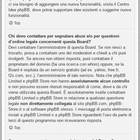
ci sia bisogno di aggiungere una nuova funzionalità, visita il
Centro
Idee phpBB
, dove potrai supportare idee esistenti o suggerire nuove
funzionalità.
Top
Chi devo contattare per segnalare abusi e/o per questioni
d’ordine legale concernenti questa Board?
Devi contattare l’amministratore di questa Board. Se non riesci a
trovarlo, prova a contattare uno dei moderatori e chiedi a chi puoi
rivolgerti. Se ancora non ottieni risposta, puoi contattare il
proprietario del dominio (fai una ricerca con
whois
) oppure, se la
Board è ospitata da un servizio gratuito (ad es. yahoo, free.fr,
f2s.com, ecc.), l’amministratore di tale servizio. Nota che phpBB
Limited e phpBB Store non hanno
assolutamente alcun controllo
e non possono essere ritenuti responsabili di come, dove e da chi
viene utilizzata questa Board. È assolutamente inutile contattare
phpBB Limited o phpBB Store in relazione a qualsiasi questione
legale
non direttamente collegata
al sito phpBB.com, phpBB-
Store.it o al software phpBB stesso. I messaggi di posta elettronica
inviati a phpBB Limited o a phpBB Store riguardanti l’uso da parte di
terzi di questo programma non riceveranno risposta.
Top