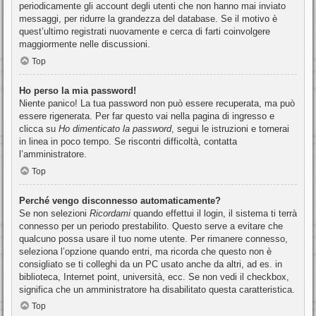
periodicamente gli account degli utenti che non hanno mai inviato
messaggi, per ridurre la grandezza del database. Se il motivo è
quest’ultimo registrati nuovamente e cerca di farti coinvolgere
maggiormente nelle discussioni.
Top
Ho perso la mia password!
Niente panico! La tua password non può essere recuperata, ma può
essere rigenerata. Per far questo vai nella pagina di ingresso e
clicca su
Ho dimenticato la password
, segui le istruzioni e tornerai
in linea in poco tempo. Se riscontri difficoltà, contatta
l’amministratore.
Top
Perché vengo disconnesso automaticamente?
Se non selezioni
Ricordami
quando effettui il login, il sistema ti terrà
connesso per un periodo prestabilito. Questo serve a evitare che
qualcuno possa usare il tuo nome utente. Per rimanere connesso,
seleziona l’opzione quando entri, ma ricorda che questo non è
consigliato se ti colleghi da un PC usato anche da altri, ad es. in
biblioteca, Internet point, università, ecc. Se non vedi il checkbox,
significa che un amministratore ha disabilitato questa caratteristica.
Top