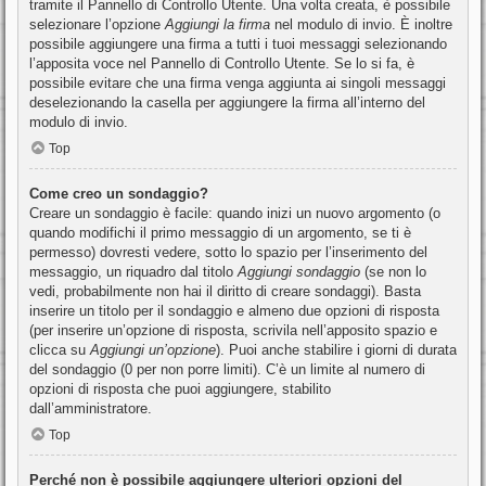
tramite il Pannello di Controllo Utente. Una volta creata, è possibile
selezionare l’opzione
Aggiungi la firma
nel modulo di invio. È inoltre
possibile aggiungere una firma a tutti i tuoi messaggi selezionando
l’apposita voce nel Pannello di Controllo Utente. Se lo si fa, è
possibile evitare che una firma venga aggiunta ai singoli messaggi
deselezionando la casella per aggiungere la firma all’interno del
modulo di invio.
Top
Come creo un sondaggio?
Creare un sondaggio è facile: quando inizi un nuovo argomento (o
quando modifichi il primo messaggio di un argomento, se ti è
permesso) dovresti vedere, sotto lo spazio per l’inserimento del
messaggio, un riquadro dal titolo
Aggiungi sondaggio
(se non lo
vedi, probabilmente non hai il diritto di creare sondaggi). Basta
inserire un titolo per il sondaggio e almeno due opzioni di risposta
(per inserire un’opzione di risposta, scrivila nell’apposito spazio e
clicca su
Aggiungi un’opzione
). Puoi anche stabilire i giorni di durata
del sondaggio (0 per non porre limiti). C’è un limite al numero di
opzioni di risposta che puoi aggiungere, stabilito
dall’amministratore.
Top
Perché non è possibile aggiungere ulteriori opzioni del