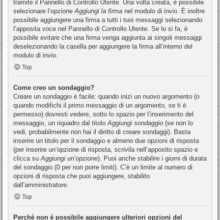
tramite il Pannello di Controllo Utente. Una volta creata, è possibile
selezionare l’opzione
Aggiungi la firma
nel modulo di invio. È inoltre
possibile aggiungere una firma a tutti i tuoi messaggi selezionando
l’apposita voce nel Pannello di Controllo Utente. Se lo si fa, è
possibile evitare che una firma venga aggiunta ai singoli messaggi
deselezionando la casella per aggiungere la firma all’interno del
modulo di invio.
Top
Come creo un sondaggio?
Creare un sondaggio è facile: quando inizi un nuovo argomento (o
quando modifichi il primo messaggio di un argomento, se ti è
permesso) dovresti vedere, sotto lo spazio per l’inserimento del
messaggio, un riquadro dal titolo
Aggiungi sondaggio
(se non lo
vedi, probabilmente non hai il diritto di creare sondaggi). Basta
inserire un titolo per il sondaggio e almeno due opzioni di risposta
(per inserire un’opzione di risposta, scrivila nell’apposito spazio e
clicca su
Aggiungi un’opzione
). Puoi anche stabilire i giorni di durata
del sondaggio (0 per non porre limiti). C’è un limite al numero di
opzioni di risposta che puoi aggiungere, stabilito
dall’amministratore.
Top
Perché non è possibile aggiungere ulteriori opzioni del