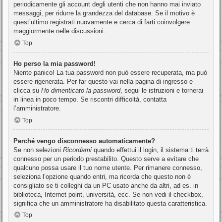
periodicamente gli account degli utenti che non hanno mai inviato
messaggi, per ridurre la grandezza del database. Se il motivo è
quest’ultimo registrati nuovamente e cerca di farti coinvolgere
maggiormente nelle discussioni.
Top
Ho perso la mia password!
Niente panico! La tua password non può essere recuperata, ma può
essere rigenerata. Per far questo vai nella pagina di ingresso e
clicca su
Ho dimenticato la password
, segui le istruzioni e tornerai
in linea in poco tempo. Se riscontri difficoltà, contatta
l’amministratore.
Top
Perché vengo disconnesso automaticamente?
Se non selezioni
Ricordami
quando effettui il login, il sistema ti terrà
connesso per un periodo prestabilito. Questo serve a evitare che
qualcuno possa usare il tuo nome utente. Per rimanere connesso,
seleziona l’opzione quando entri, ma ricorda che questo non è
consigliato se ti colleghi da un PC usato anche da altri, ad es. in
biblioteca, Internet point, università, ecc. Se non vedi il checkbox,
significa che un amministratore ha disabilitato questa caratteristica.
Top