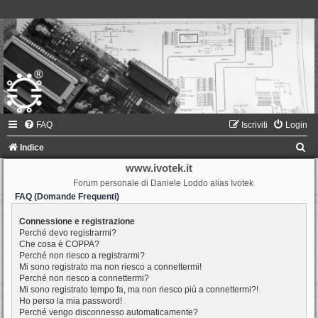
FAQ
Iscriviti
Login
C
Indice
e
www.ivotek.it
Forum personale di Daniele Loddo alias Ivotek
r
FAQ (Domande Frequenti)
c
a
Connessione e registrazione
Perché devo registrarmi?
Che cosa è COPPA?
Perché non riesco a registrarmi?
Mi sono registrato ma non riesco a connettermi!
Perché non riesco a connettermi?
Mi sono registrato tempo fa, ma non riesco più a connettermi?!
Ho perso la mia password!
Perché vengo disconnesso automaticamente?