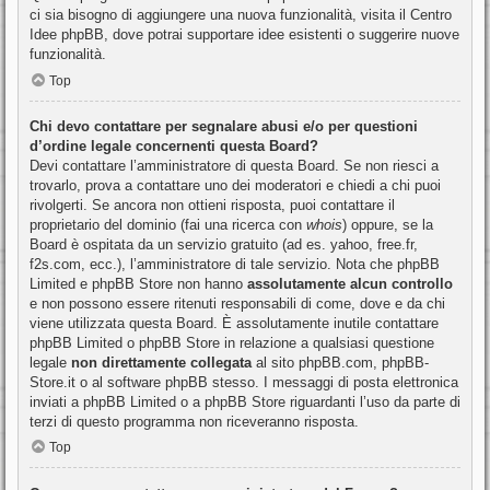
ci sia bisogno di aggiungere una nuova funzionalità, visita il
Centro
Idee phpBB
, dove potrai supportare idee esistenti o suggerire nuove
funzionalità.
Top
Chi devo contattare per segnalare abusi e/o per questioni
d’ordine legale concernenti questa Board?
Devi contattare l’amministratore di questa Board. Se non riesci a
trovarlo, prova a contattare uno dei moderatori e chiedi a chi puoi
rivolgerti. Se ancora non ottieni risposta, puoi contattare il
proprietario del dominio (fai una ricerca con
whois
) oppure, se la
Board è ospitata da un servizio gratuito (ad es. yahoo, free.fr,
f2s.com, ecc.), l’amministratore di tale servizio. Nota che phpBB
Limited e phpBB Store non hanno
assolutamente alcun controllo
e non possono essere ritenuti responsabili di come, dove e da chi
viene utilizzata questa Board. È assolutamente inutile contattare
phpBB Limited o phpBB Store in relazione a qualsiasi questione
legale
non direttamente collegata
al sito phpBB.com, phpBB-
Store.it o al software phpBB stesso. I messaggi di posta elettronica
inviati a phpBB Limited o a phpBB Store riguardanti l’uso da parte di
terzi di questo programma non riceveranno risposta.
Top