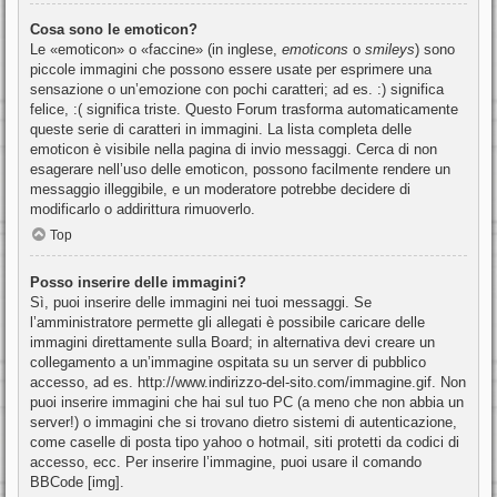
Cosa sono le emoticon?
Le «emoticon» o «faccine» (in inglese,
emoticons
o
smileys
) sono
piccole immagini che possono essere usate per esprimere una
sensazione o un’emozione con pochi caratteri; ad es. :) significa
felice, :( significa triste. Questo Forum trasforma automaticamente
queste serie di caratteri in immagini. La lista completa delle
emoticon è visibile nella pagina di invio messaggi. Cerca di non
esagerare nell’uso delle emoticon, possono facilmente rendere un
messaggio illeggibile, e un moderatore potrebbe decidere di
modificarlo o addirittura rimuoverlo.
Top
Posso inserire delle immagini?
Sì, puoi inserire delle immagini nei tuoi messaggi. Se
l’amministratore permette gli allegati è possibile caricare delle
immagini direttamente sulla Board; in alternativa devi creare un
collegamento a un’immagine ospitata su un server di pubblico
accesso, ad es. http://www.indirizzo-del-sito.com/immagine.gif. Non
puoi inserire immagini che hai sul tuo PC (a meno che non abbia un
server!) o immagini che si trovano dietro sistemi di autenticazione,
come caselle di posta tipo yahoo o hotmail, siti protetti da codici di
accesso, ecc. Per inserire l’immagine, puoi usare il comando
BBCode [img].