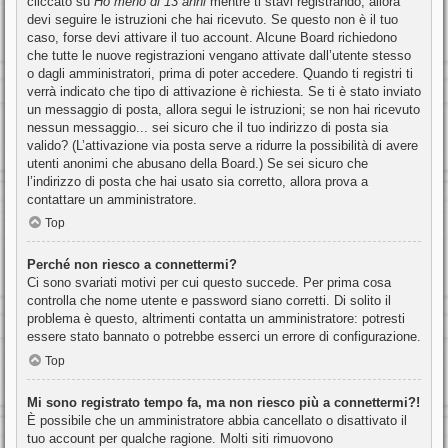
cliccato su
Ho meno di 13 anni
mentre ti stavi registrando, allora
devi seguire le istruzioni che hai ricevuto. Se questo non è il tuo
caso, forse devi attivare il tuo account. Alcune Board richiedono
che tutte le nuove registrazioni vengano attivate dall’utente stesso
o dagli amministratori, prima di poter accedere. Quando ti registri ti
verrà indicato che tipo di attivazione è richiesta. Se ti è stato inviato
un messaggio di posta, allora segui le istruzioni; se non hai ricevuto
nessun messaggio... sei sicuro che il tuo indirizzo di posta sia
valido? (L’attivazione via posta serve a ridurre la possibilità di avere
utenti anonimi che abusano della Board.) Se sei sicuro che
l’indirizzo di posta che hai usato sia corretto, allora prova a
contattare un amministratore.
Top
Perché non riesco a connettermi?
Ci sono svariati motivi per cui questo succede. Per prima cosa
controlla che nome utente e password siano corretti. Di solito il
problema è questo, altrimenti contatta un amministratore: potresti
essere stato bannato o potrebbe esserci un errore di configurazione.
Top
Mi sono registrato tempo fa, ma non riesco più a connettermi?!
È possibile che un amministratore abbia cancellato o disattivato il
tuo account per qualche ragione. Molti siti rimuovono