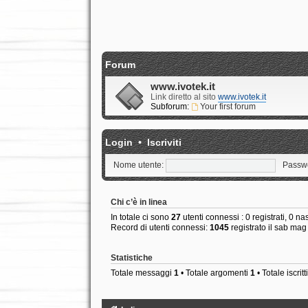
Forum
www.ivotek.it
Link diretto al sito
www.ivotek.it
Subforum:
Your first forum
Login
•
Iscriviti
Nome utente:
Passw
Chi c’è in linea
In totale ci sono
27
utenti connessi : 0 registrati, 0 nas
Record di utenti connessi:
1045
registrato il sab ma
Statistiche
Totale messaggi
1
• Totale argomenti
1
• Totale iscritt