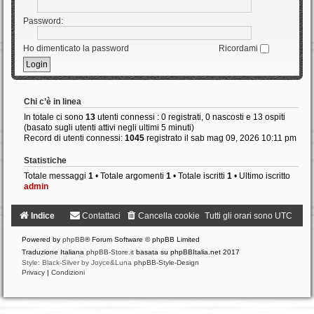
Password:
Ho dimenticato la password
Ricordami
Chi c’è in linea
In totale ci sono
13
utenti connessi : 0 registrati, 0 nascosti e 13 ospiti
(basato sugli utenti attivi negli ultimi 5 minuti)
Record di utenti connessi:
1045
registrato il sab mag 09, 2026 10:11 pm
Statistiche
Totale messaggi
1
• Totale argomenti
1
• Totale iscritti
1
• Ultimo iscritto
admin
Indice
Contattaci
Cancella cookie
Tutti gli orari sono
UTC
Powered by
phpBB
® Forum Software © phpBB Limited
Traduzione Italiana
phpBB-Store.it
basata su phpBBItalia.net 2017
Style: Black-Silver by Joyce&Luna
phpBB-Style-Design
Privacy
|
Condizioni