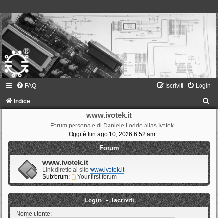
FAQ
Iscriviti
Login
C
Indice
e
www.ivotek.it
Forum personale di Daniele Loddo alias Ivotek
r
Oggi è lun ago 10, 2026 6:52 am
c
Forum
a
www.ivotek.it
Link diretto al sito
www.ivotek.it
Subforum:
Your first forum
Login
•
Iscriviti
Nome utente: