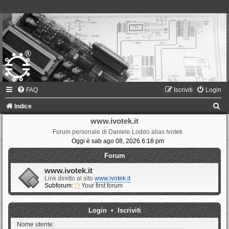
FAQ
Iscriviti
Login
C
Indice
e
www.ivotek.it
Forum personale di Daniele Loddo alias Ivotek
r
Oggi è sab ago 08, 2026 6:18 pm
c
Forum
a
www.ivotek.it
Link diretto al sito
www.ivotek.it
Subforum:
Your first forum
Login
•
Iscriviti
Nome utente: