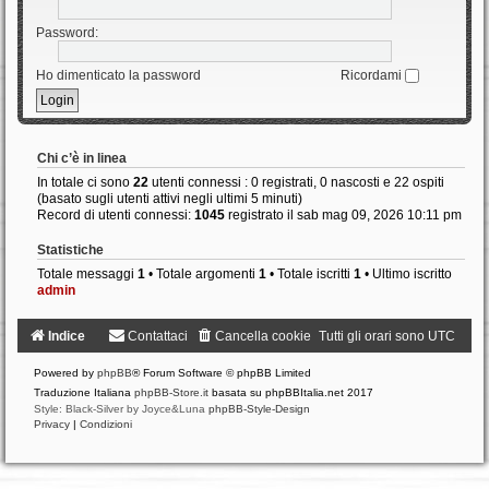
Password:
Ho dimenticato la password
Ricordami
Chi c’è in linea
In totale ci sono
22
utenti connessi : 0 registrati, 0 nascosti e 22 ospiti
(basato sugli utenti attivi negli ultimi 5 minuti)
Record di utenti connessi:
1045
registrato il sab mag 09, 2026 10:11 pm
Statistiche
Totale messaggi
1
• Totale argomenti
1
• Totale iscritti
1
• Ultimo iscritto
admin
Indice
Contattaci
Cancella cookie
Tutti gli orari sono
UTC
Powered by
phpBB
® Forum Software © phpBB Limited
Traduzione Italiana
phpBB-Store.it
basata su phpBBItalia.net 2017
Style: Black-Silver by Joyce&Luna
phpBB-Style-Design
Privacy
|
Condizioni