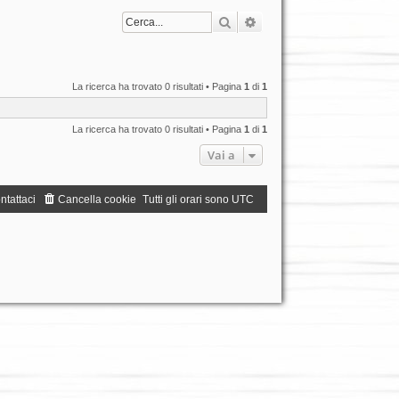
Cerca
Ricerca avanzata
La ricerca ha trovato 0 risultati • Pagina
1
di
1
La ricerca ha trovato 0 risultati • Pagina
1
di
1
Vai a
ntattaci
Cancella cookie
Tutti gli orari sono
UTC