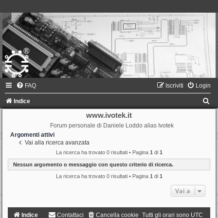
FAQ
Iscriviti
Login
C
Indice
e
www.ivotek.it
Forum personale di Daniele Loddo alias Ivotek
r
Argomenti attivi
c
Vai alla ricerca avanzata
a
La ricerca ha trovato 0 risultati • Pagina
1
di
1
Nessun argomento o messaggio con questo criterio di ricerca.
La ricerca ha trovato 0 risultati • Pagina
1
di
1
Vai a
Indice
Contattaci
Cancella cookie
Tutti gli orari sono
UTC