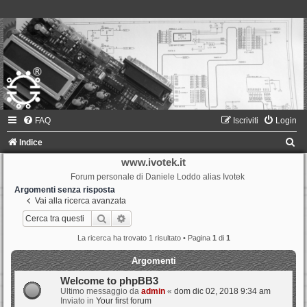
FAQ
Iscriviti
Login
C
Indice
e
www.ivotek.it
Forum personale di Daniele Loddo alias Ivotek
r
Argomenti senza risposta
c
Vai alla ricerca avanzata
a
Cerca
Ricerca avanzata
La ricerca ha trovato 1 risultato • Pagina
1
di
1
Argomenti
Welcome to phpBB3
Ultimo messaggio da
admin
«
dom dic 02, 2018 9:34 am
Inviato in
Your first forum