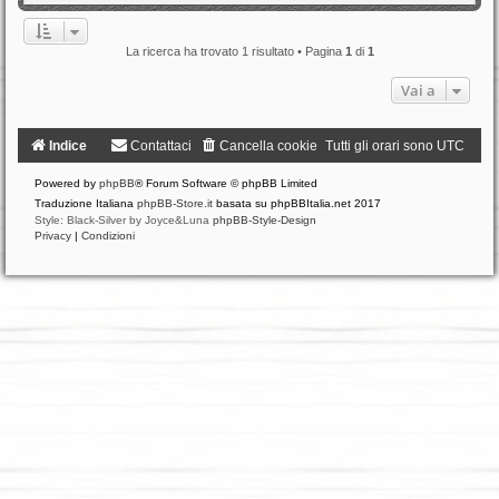
La ricerca ha trovato 1 risultato • Pagina
1
di
1
Vai a
Indice
Contattaci
Cancella cookie
Tutti gli orari sono
UTC
Powered by
phpBB
® Forum Software © phpBB Limited
Traduzione Italiana
phpBB-Store.it
basata su phpBBItalia.net 2017
Style: Black-Silver by Joyce&Luna
phpBB-Style-Design
Privacy
|
Condizioni