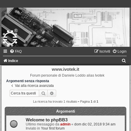
FAQ
Iscriviti
Login
C
Indice
e
www.ivotek.it
Forum personale di Daniele Loddo alias Ivotek
r
Argomenti senza risposta
c
Vai alla ricerca avanzata
a
Cerca
Ricerca avanzata
La ricerca ha trovato 1 risultato • Pagina
1
di
1
Argomenti
Welcome to phpBB3
Ultimo messaggio da
admin
«
dom dic 02, 2018 9:34 am
Inviato in
Your first forum