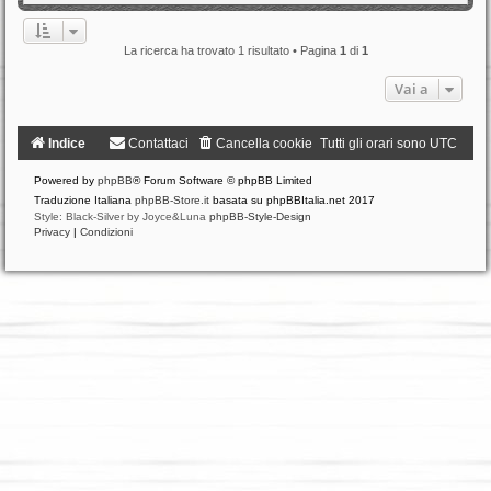
La ricerca ha trovato 1 risultato • Pagina
1
di
1
Vai a
Indice
Contattaci
Cancella cookie
Tutti gli orari sono
UTC
Powered by
phpBB
® Forum Software © phpBB Limited
Traduzione Italiana
phpBB-Store.it
basata su phpBBItalia.net 2017
Style: Black-Silver by Joyce&Luna
phpBB-Style-Design
Privacy
|
Condizioni