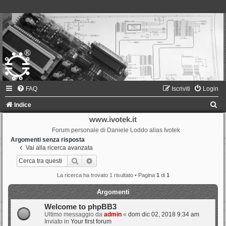
FAQ
Iscriviti
Login
C
Indice
e
www.ivotek.it
Forum personale di Daniele Loddo alias Ivotek
r
Argomenti senza risposta
c
Vai alla ricerca avanzata
a
Cerca
Ricerca avanzata
La ricerca ha trovato 1 risultato • Pagina
1
di
1
Argomenti
Welcome to phpBB3
Ultimo messaggio da
admin
«
dom dic 02, 2018 9:34 am
Inviato in
Your first forum