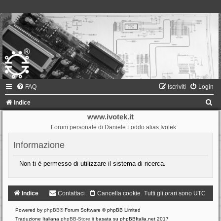
FAQ
Iscriviti
Login
C
Indice
e
www.ivotek.it
Forum personale di Daniele Loddo alias Ivotek
r
c
Informazione
a
Non ti è permesso di utilizzare il sistema di ricerca.
Indice
Contattaci
Cancella cookie
Tutti gli orari sono
UTC
Powered by
phpBB
® Forum Software © phpBB Limited
Traduzione Italiana
phpBB-Store.it
basata su phpBBItalia.net 2017