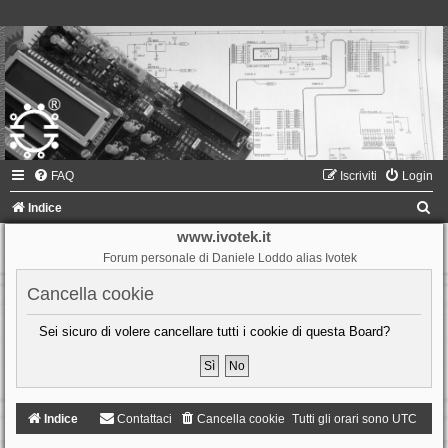
FAQ
Iscriviti
Login
C
Indice
e
www.ivotek.it
Forum personale di Daniele Loddo alias Ivotek
r
c
Cancella cookie
a
Sei sicuro di volere cancellare tutti i cookie di questa Board?
Indice
Contattaci
Cancella cookie
Tutti gli orari sono
UTC