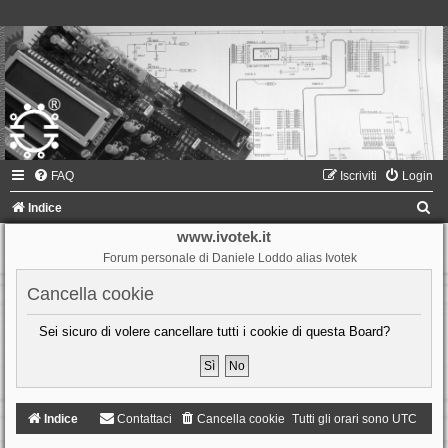
FAQ
Iscriviti
Login
C
Indice
e
www.ivotek.it
Forum personale di Daniele Loddo alias Ivotek
r
c
Cancella cookie
a
Sei sicuro di volere cancellare tutti i cookie di questa Board?
Indice
Contattaci
Cancella cookie
Tutti gli orari sono
UTC