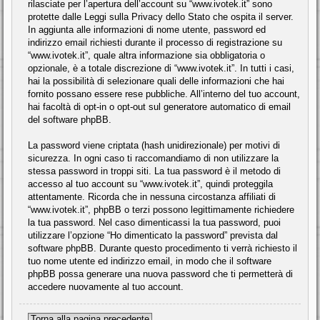
rilasciate per l’apertura dell’account su “www.ivotek.it” sono
protette dalle Leggi sulla Privacy dello Stato che ospita il server.
In aggiunta alle informazioni di nome utente, password ed
indirizzo email richiesti durante il processo di registrazione su
“www.ivotek.it”, quale altra informazione sia obbligatoria o
opzionale, è a totale discrezione di “www.ivotek.it”. In tutti i casi,
hai la possibilità di selezionare quali delle informazioni che hai
fornito possano essere rese pubbliche. All’interno del tuo account,
hai facoltà di opt-in o opt-out sul generatore automatico di email
del software phpBB.
La password viene criptata (hash unidirezionale) per motivi di
sicurezza. In ogni caso ti raccomandiamo di non utilizzare la
stessa password in troppi siti. La tua password è il metodo di
accesso al tuo account su “www.ivotek.it”, quindi proteggila
attentamente. Ricorda che in nessuna circostanza affiliati di
“www.ivotek.it”, phpBB o terzi possono legittimamente richiedere
la tua password. Nel caso dimenticassi la tua password, puoi
utilizzare l’opzione “Ho dimenticato la password” prevista dal
software phpBB. Durante questo procedimento ti verrà richiesto il
tuo nome utente ed indirizzo email, in modo che il software
phpBB possa generare una nuova password che ti permetterà di
accedere nuovamente al tuo account.
Torna alla pagina precedente