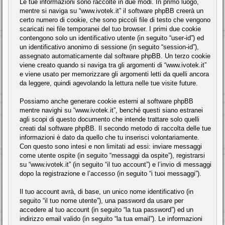
Le tue informazioni sono raccolte in due modi. In primo luogo,
mentre si naviga su “www.ivotek.it” il software phpBB creerà un
certo numero di cookie, che sono piccoli file di testo che vengono
scaricati nei file temporanei del tuo browser. I primi due cookie
contengono solo un identificativo utente (in seguito “user-id”) ed
un identificativo anonimo di sessione (in seguito “session-id”),
assegnato automaticamente dal software phpBB. Un terzo cookie
viene creato quando si naviga tra gli argomenti di “www.ivotek.it”
e viene usato per memorizzare gli argomenti letti da quelli ancora
da leggere, quindi agevolando la lettura nelle tue visite future.
Possiamo anche generare cookie esterni al software phpBB
mentre navighi su “www.ivotek.it”, benché questi siano estranei
agli scopi di questo documento che intende trattare solo quelli
creati dal software phpBB. Il secondo metodo di raccolta delle tue
informazioni è dato da quello che tu inserisci volontariamente.
Con questo sono intesi e non limitati ad essi: inviare messaggi
come utente ospite (in seguito “messaggi da ospite”), registrarsi
su “www.ivotek.it” (in seguito “il tuo account”) e l’invio di messaggi
dopo la registrazione e l’accesso (in seguito “i tuoi messaggi”).
Il tuo account avrà, di base, un unico nome identificativo (in
seguito “il tuo nome utente”), una password da usare per
accedere al tuo account (in seguito “la tua password”) ed un
indirizzo email valido (in seguito “la tua email”). Le informazioni