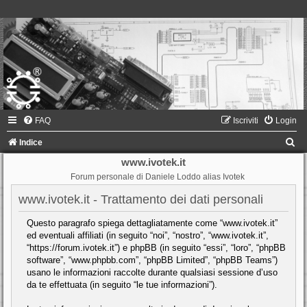
FAQ
Iscriviti
Login
C
Indice
e
www.ivotek.it
Forum personale di Daniele Loddo alias Ivotek
r
c
www.ivotek.it - Trattamento dei dati personali
a
Questo paragrafo spiega dettagliatamente come “www.ivotek.it”
ed eventuali affiliati (in seguito “noi”, “nostro”, “www.ivotek.it”,
“https://forum.ivotek.it”) e phpBB (in seguito “essi”, “loro”, “phpBB
software”, “www.phpbb.com”, “phpBB Limited”, “phpBB Teams”)
usano le informazioni raccolte durante qualsiasi sessione d’uso
da te effettuata (in seguito “le tue informazioni”).