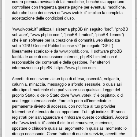
nostra premura avvisarti di tali modifiche, benché sia opportuno
controllare con frequenza queste pagine per eventuali modifiche,
dato che l’uso dei servizi di “www.ivotek.it” implica la completa
accettazione delle condizioni d’uso.
“www.ivotek.it” utilizza il sistema phpBB (in seguito “loro”, “phpBB
software”, “www.phpbb.com”, “phpBB Limited”, “phpBB Teams”)
che è un software per la creazione di comunità web rilasciata
sotto “
GNU General Public License v2
” (in seguito “GPL”)
liberamente scaricabile da
www.phpbb.com
. Il software phpBB
facilita le aree di discussione internet; phpBB Limited non è
responsabile dei contenuti e della gestione. Per ulteriori
informazioni su phpBB:
https://www.phpbb.com
.
Accetti di non inviare alcun tipo di offesa, oscenità, volgarità,
calunnia, minaccia, messaggio a sfondo sessuale, o qualsiasi
altro tipo di materiale che può violare una qualsiasi Legge del
proprio Stato, o dello Stato dove “www.ivotek.it” è ospitato, o di
una Legge internazionale. Fare ciò porta all’immediato e
permanente divieto di accesso, con notifica al tuo provider
Internet se è ritenuto da noi opportuno. Tutti gli indirizzi IP sono
registrati per salvaguardare e rinforzare queste condizioni. Accetti
che “www.ivotek.it” abbia il diritto di rimuovere, riscrivere,
spostare o chiudere qualsiasi argomento in qualsiasi momento lo
ritenga necessario. Come fruitore di questo servizio, accetti che