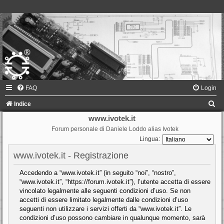
FAQ
Login
C
Indice
e
www.ivotek.it
Forum personale di Daniele Loddo alias Ivotek
r
Lingua:
c
www.ivotek.it - Registrazione
a
Accedendo a “www.ivotek.it” (in seguito “noi”, “nostro”,
“www.ivotek.it”, “https://forum.ivotek.it”), l’utente accetta di essere
vincolato legalmente alle seguenti condizioni d’uso. Se non
accetti di essere limitato legalmente dalle condizioni d’uso
seguenti non utilizzare i servizi offerti da “www.ivotek.it”. Le
condizioni d’uso possono cambiare in qualunque momento, sarà