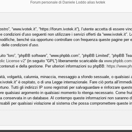
Forum personale di Daniele Loddo alias Ivotek
stro”, “www.ivotek.it”, “https://forum.ivotek.it”), l’utente accetta di essere vi
le condizioni d’uso seguenti non utilizzare i servizi offerti da “www.ivotek.it”
odifiche, benché sia opportuno controllare con frequenza queste pagine per ev
 delle condizioni d’uso.
eguito “loro”, “phpBB software”, “www.phpbb.com”, “phpBB Limited”, “phpBB Tea
lic License v2
” (in seguito “GPL”) liberamente scaricabile da
www.phpbb.com
ontenuti e della gestione. Per ulteriori informazioni su phpBB:
https://www.p
nità, volgarità, calunnia, minaccia, messaggio a sfondo sessuale, o qualsiasi a
.ivotek.it” è ospitato, o di una Legge internazionale. Fare ciò porta all’immed
rtuno. Tutti gli indirizzi IP sono registrati per salvaguardare e rinforzare quest
udere qualsiasi argomento in qualsiasi momento lo ritenga necessario. Come frui
 sia conservata in un database. Al contempo queste informazioni non saranno 
nsabili per qualsiasi violazione al sistema che possa compromettere queste i