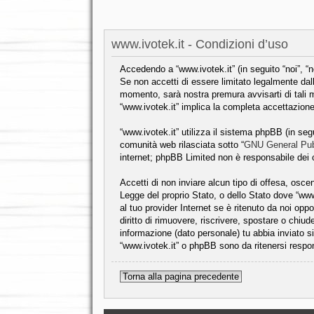
www.ivotek.it - Condizioni d’uso
Accedendo a “www.ivotek.it” (in seguito “noi”, “no
Se non accetti di essere limitato legalmente dal
momento, sarà nostra premura avvisarti di tali m
“www.ivotek.it” implica la completa accettazione
“www.ivotek.it” utilizza il sistema phpBB (in s
comunità web rilasciata sotto “
GNU General Pub
internet; phpBB Limited non è responsabile dei c
Accetti di non inviare alcun tipo di offesa, osce
Legge del proprio Stato, o dello Stato dove “www
al tuo provider Internet se è ritenuto da noi oppo
diritto di rimuovere, riscrivere, spostare o chi
informazione (dato personale) tu abbia inviato
“www.ivotek.it” o phpBB sono da ritenersi respo
Torna alla pagina precedente