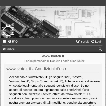
FAQ
Iscriviti
Login
C
Indice
e
www.ivotek.it
Forum personale di Daniele Loddo alias Ivotek
r
c
www.ivotek.it - Condizioni d’uso
a
Accedendo a “www.ivotek.it” (in seguito “noi”, “nostro”,
“www.ivotek.it”, “https://forum.ivotek.it”), l’utente accetta di essere
vincolato legalmente alle seguenti condizioni d’uso. Se non
accetti di essere limitato legalmente dalle condizioni d’uso
seguenti non utilizzare i servizi offerti da “www.ivotek.it”. Le
condizioni d’uso possono cambiare in qualunque momento, sarà
nostra premura avvisarti di tali modifiche, benché sia opportuno