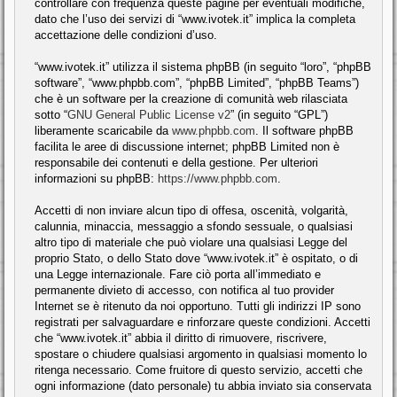
controllare con frequenza queste pagine per eventuali modifiche,
dato che l’uso dei servizi di “www.ivotek.it” implica la completa
accettazione delle condizioni d’uso.
“www.ivotek.it” utilizza il sistema phpBB (in seguito “loro”, “phpBB
software”, “www.phpbb.com”, “phpBB Limited”, “phpBB Teams”)
che è un software per la creazione di comunità web rilasciata
sotto “
GNU General Public License v2
” (in seguito “GPL”)
liberamente scaricabile da
www.phpbb.com
. Il software phpBB
facilita le aree di discussione internet; phpBB Limited non è
responsabile dei contenuti e della gestione. Per ulteriori
informazioni su phpBB:
https://www.phpbb.com
.
Accetti di non inviare alcun tipo di offesa, oscenità, volgarità,
calunnia, minaccia, messaggio a sfondo sessuale, o qualsiasi
altro tipo di materiale che può violare una qualsiasi Legge del
proprio Stato, o dello Stato dove “www.ivotek.it” è ospitato, o di
una Legge internazionale. Fare ciò porta all’immediato e
permanente divieto di accesso, con notifica al tuo provider
Internet se è ritenuto da noi opportuno. Tutti gli indirizzi IP sono
registrati per salvaguardare e rinforzare queste condizioni. Accetti
che “www.ivotek.it” abbia il diritto di rimuovere, riscrivere,
spostare o chiudere qualsiasi argomento in qualsiasi momento lo
ritenga necessario. Come fruitore di questo servizio, accetti che
ogni informazione (dato personale) tu abbia inviato sia conservata