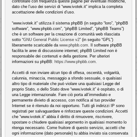
controllare con frequenza queste pagine per eventuali modifiche,
dato che l’uso dei servizi di “www.ivotek.it” implica la completa
accettazione delle condizioni d’uso.
“www.ivotek.it” utilizza il sistema phpBB (in seguito “loro”, “phpBB
software”, “www.phpbb.com”, “phpBB Limited”, “phpBB Teams”)
che è un software per la creazione di comunità web rilasciata
sotto “
GNU General Public License v2
” (in seguito “GPL”)
liberamente scaricabile da
www.phpbb.com
. Il software phpBB
facilita le aree di discussione internet; phpBB Limited non è
responsabile dei contenuti e della gestione. Per ulteriori
informazioni su phpBB:
https://www.phpbb.com
.
Accetti di non inviare alcun tipo di offesa, oscenità, volgarità,
calunnia, minaccia, messaggio a sfondo sessuale, o qualsiasi
altro tipo di materiale che può violare una qualsiasi Legge del
proprio Stato, o dello Stato dove “www.ivotek.it” è ospitato, o di
una Legge internazionale. Fare ciò porta all’immediato e
permanente divieto di accesso, con notifica al tuo provider
Internet se è ritenuto da noi opportuno. Tutti gli indirizzi IP sono
registrati per salvaguardare e rinforzare queste condizioni. Accetti
che “www.ivotek.it” abbia il diritto di rimuovere, riscrivere,
spostare o chiudere qualsiasi argomento in qualsiasi momento lo
ritenga necessario. Come fruitore di questo servizio, accetti che
ogni informazione (dato personale) tu abbia inviato sia conservata