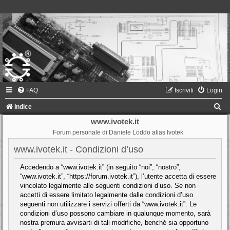
FAQ
Iscriviti
Login
C
Indice
e
www.ivotek.it
Forum personale di Daniele Loddo alias Ivotek
r
c
www.ivotek.it - Condizioni d’uso
a
Accedendo a “www.ivotek.it” (in seguito “noi”, “nostro”,
“www.ivotek.it”, “https://forum.ivotek.it”), l’utente accetta di essere
vincolato legalmente alle seguenti condizioni d’uso. Se non
accetti di essere limitato legalmente dalle condizioni d’uso
seguenti non utilizzare i servizi offerti da “www.ivotek.it”. Le
condizioni d’uso possono cambiare in qualunque momento, sarà
nostra premura avvisarti di tali modifiche, benché sia opportuno