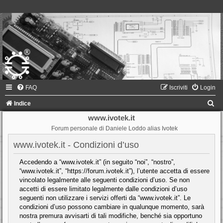
FAQ
Iscriviti
Login
C
Indice
e
www.ivotek.it
Forum personale di Daniele Loddo alias Ivotek
r
c
www.ivotek.it - Condizioni d’uso
a
Accedendo a “www.ivotek.it” (in seguito “noi”, “nostro”,
“www.ivotek.it”, “https://forum.ivotek.it”), l’utente accetta di essere
vincolato legalmente alle seguenti condizioni d’uso. Se non
accetti di essere limitato legalmente dalle condizioni d’uso
seguenti non utilizzare i servizi offerti da “www.ivotek.it”. Le
condizioni d’uso possono cambiare in qualunque momento, sarà
nostra premura avvisarti di tali modifiche, benché sia opportuno