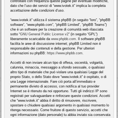
controllare con frequenza queste pagine per eventuali modifiche,
dato che l’uso dei servizi di “www.ivotek.it” implica la completa
accettazione delle condizioni d’uso.
“www.ivotek.it” utilizza il sistema phpBB (in seguito “loro”, “phpBB
software”, “www.phpbb.com”, “phpBB Limited”, “phpBB Teams”)
che è un software per la creazione di comunità web rilasciata
sotto “
GNU General Public License v2
” (in seguito “GPL”)
liberamente scaricabile da
www.phpbb.com
. Il software phpBB
facilita le aree di discussione internet; phpBB Limited non è
responsabile dei contenuti e della gestione. Per ulteriori
informazioni su phpBB:
https://www.phpbb.com
.
Accetti di non inviare alcun tipo di offesa, oscenità, volgarità,
calunnia, minaccia, messaggio a sfondo sessuale, o qualsiasi
altro tipo di materiale che può violare una qualsiasi Legge del
proprio Stato, o dello Stato dove “www.ivotek.it” è ospitato, o di
una Legge internazionale. Fare ciò porta all’immediato e
permanente divieto di accesso, con notifica al tuo provider
Internet se è ritenuto da noi opportuno. Tutti gli indirizzi IP sono
registrati per salvaguardare e rinforzare queste condizioni. Accetti
che “www.ivotek.it” abbia il diritto di rimuovere, riscrivere,
spostare o chiudere qualsiasi argomento in qualsiasi momento lo
ritenga necessario. Come fruitore di questo servizio, accetti che
ogni informazione (dato personale) tu abbia inviato sia conservata